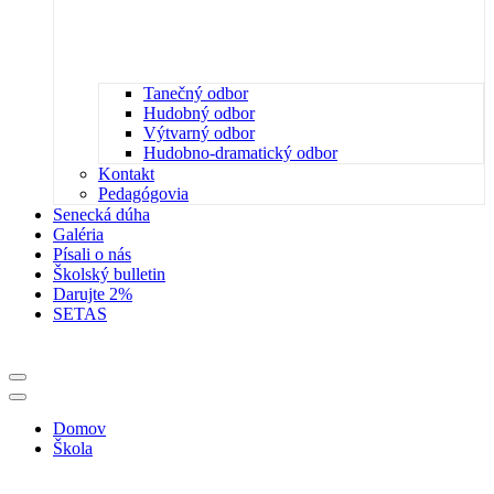
Tanečný odbor
Hudobný odbor
Výtvarný odbor
Hudobno-dramatický odbor
Kontakt
Pedagógovia
Senecká dúha
Galéria
Písali o nás
Školský bulletin
Darujte 2%
SETAS
Menu
navigácie
Menu
navigácie
Domov
Škola