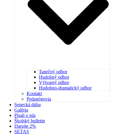
Tanečný odbor
Hudobný odbor
Výtvarný odbor
Hudobno-dramatický odbor
Kontakt
Pedagógovia
Senecká dúha
Galéria
Písali o nás
Školský bulletin
Darujte 2%
SETAS