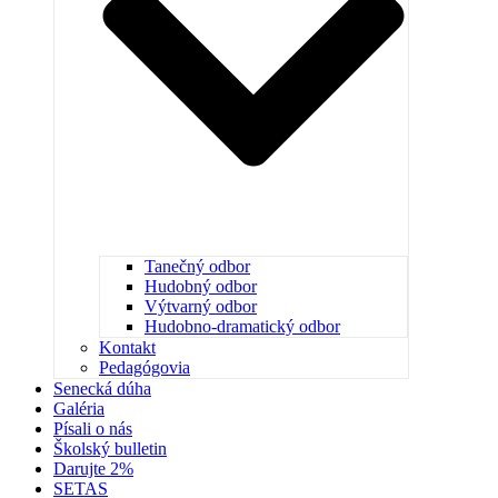
Tanečný odbor
Hudobný odbor
Výtvarný odbor
Hudobno-dramatický odbor
Kontakt
Pedagógovia
Senecká dúha
Galéria
Písali o nás
Školský bulletin
Darujte 2%
SETAS