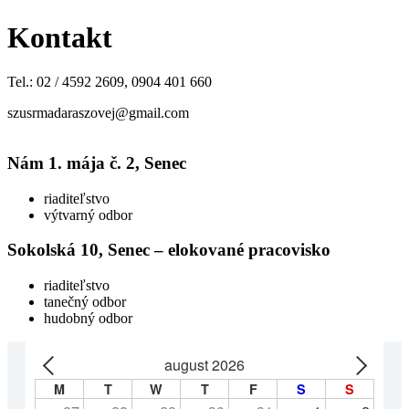
Kontakt
Tel.: 02 / 4592 2609, 0904 401 660
szusrmadaraszovej@gmail.com
Nám 1. mája č. 2, Senec
riaditeľstvo
výtvarný odbor
Sokolská 10, Senec – elokované pracovisko
riaditeľstvo
tanečný odbor
hudobný odbor
august 2026
M
T
W
T
F
S
S