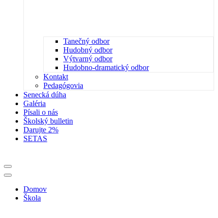
Tanečný odbor
Hudobný odbor
Výtvarný odbor
Hudobno-dramatický odbor
Kontakt
Pedagógovia
Senecká dúha
Galéria
Písali o nás
Školský bulletin
Darujte 2%
SETAS
Menu
navigácie
Menu
navigácie
Domov
Škola