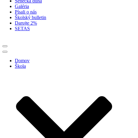
Senecká dúha
Galéria
Písali o nás
Školský bulletin
Darujte 2%
SETAS
Menu
navigácie
Menu
navigácie
Domov
Škola