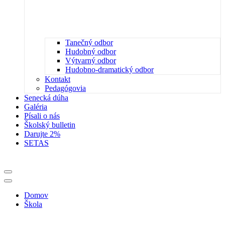
Tanečný odbor
Hudobný odbor
Výtvarný odbor
Hudobno-dramatický odbor
Kontakt
Pedagógovia
Senecká dúha
Galéria
Písali o nás
Školský bulletin
Darujte 2%
SETAS
Menu
navigácie
Menu
navigácie
Domov
Škola