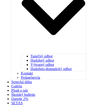
Tanečný odbor
Hudobný odbor
Výtvarný odbor
Hudobno-dramatický odbor
Kontakt
Pedagógovia
Senecká dúha
Galéria
Písali o nás
Školský bulletin
Darujte 2%
SETAS