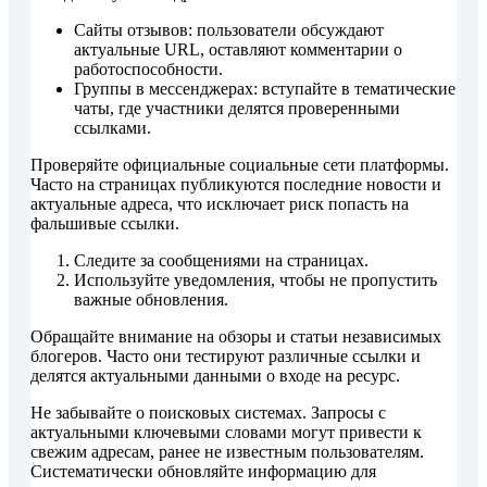
Сайты отзывов: пользователи обсуждают
актуальные URL, оставляют комментарии о
работоспособности.
Группы в мессенджерах: вступайте в тематические
чаты, где участники делятся проверенными
ссылками.
Проверяйте официальные социальные сети платформы.
Часто на страницах публикуются последние новости и
актуальные адреса, что исключает риск попасть на
фальшивые ссылки.
Следите за сообщениями на страницах.
Используйте уведомления, чтобы не пропустить
важные обновления.
Обращайте внимание на обзоры и статьи независимых
блогеров. Часто они тестируют различные ссылки и
делятся актуальными данными о входе на ресурс.
Не забывайте о поисковых системах. Запросы с
актуальными ключевыми словами могут привести к
свежим адресам, ранее не известным пользователям.
Систематически обновляйте информацию для