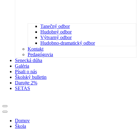
Tanečný odbor
Hudobný odbor
Výtvarný odbor
Hudobno-dramatický odbor
Kontakt
Pedagógovia
Senecká dúha
Galéria
Písali o nás
Školský bulletin
Darujte 2%
SETAS
Menu
navigácie
Menu
navigácie
Domov
Škola