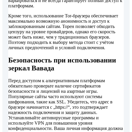
варьироваться и не всегда гарантирует полный доступ к
платформам.
Кроме того, использование Tor-браузера обеспечивает
максимально возможную анонимность и доступ к
заблокированным сайтам. Торен позволяет обходить
цензуру на уровне провайдеров, однако его скорость
может быть ниже, чем у традиционных браузеров.
Поэтому подходить к выбору метода стоит с учётом
личных предпочтений и условий подключения.
Безопасность при использовании
зеркал Вавада
Перед доступом к альтернативным платформам
обязательно проверьте наличие сертификатов
безопасности и лицензий на азартные игры.
Популярные сайты часто используют системы
шифрования, такие как SSL. Убедитесь, что адрес в
браузере начинается с „https://“, это подтверждает
надежность подключения и защиту данных.
Устанавливайте антивирусные программы и
используйте VPN для повышения уровня
конфиденциальности. Ваша личная информация должна