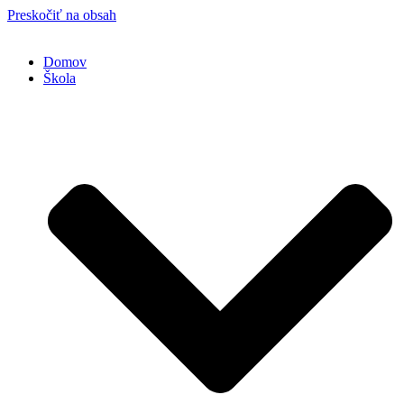
Preskočiť na obsah
Domov
Škola