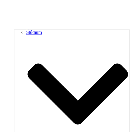
Štúdium