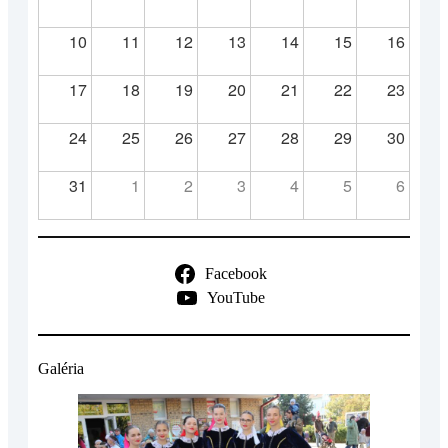
10
11
12
13
14
15
16
17
18
19
20
21
22
23
24
25
26
27
28
29
30
31
1
2
3
4
5
6
Facebook
YouTube
Galéria